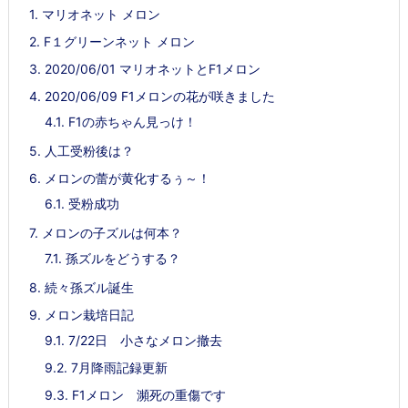
1.
マリオネット メロン
2.
F１グリーンネット メロン
3.
2020/06/01 マリオネットとF1メロン
4.
2020/06/09 F1メロンの花が咲きました
4.1.
F1の赤ちゃん見っけ！
5.
人工受粉後は？
6.
メロンの蕾が黄化するぅ～！
6.1.
受粉成功
7.
メロンの子ズルは何本？
7.1.
孫ズルをどうする？
8.
続々孫ズル誕生
9.
メロン栽培日記
9.1.
7/22日 小さなメロン撤去
9.2.
7月降雨記録更新
9.3.
F1メロン 瀕死の重傷です