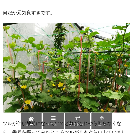
何だか元気良すぎです。
ツルが伸び放題になっていてどれがどれやら判らなくな
メニュー
サイドバー
上へ
ホーム
り、番号を振ってみたところツルが５本ぐらい出ていまし