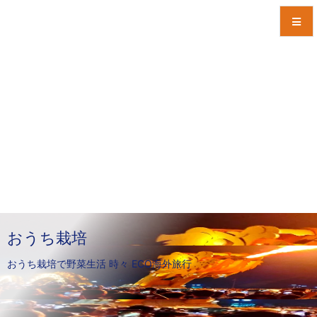
メニュ
サイド
前へ
次へ
検索
おうち栽培
おうち栽培で野菜生活 時々 ECO海外旅行