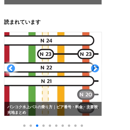
読まれています
ニャチャン 街歩き｜名所を回らなくても感じた街の魅
【ニャチャ
力
飛行機か？