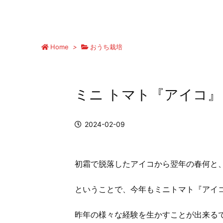
Home
>
おうち栽培
ミニ トマト『アイコ』
2024-02-09
初霜で脱落したアイコから翌年の春何と
ということで、今年もミニトマト『アイ
昨年の様々な経験を生かすことが出来る
？水耕栽培でメロンを育てる記録
釈迦頭（バンレイシ）の育て方～鉢植