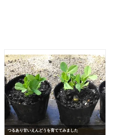
つるあり甘いえんどうを育ててみました
始めてズッ