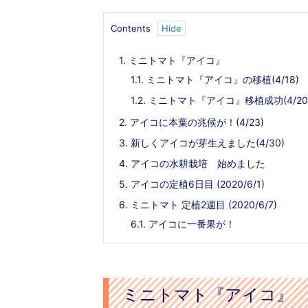
で
Contents
1.
ミニトマト『アイコ』
1.1.
ミニトマト『アイコ』の移植(4/18)
1.2.
ミニトマト『アイコ』移植成功(4/20
2.
アイコに本葉の兆候が！(4/23)
3.
新しくアイコが芽生えました(4/30)
4.
アイコの水耕栽培 始めました
5.
アイコの定植6日目 (2020/6/1)
6.
ミニトマト 定植2週目 (2020/6/7)
6.1.
アイコに一番果が！
は？｜行き方・なぜピンク？ネズ
お菓子の島・クレット島の行き方｜水
う？
ラインの日帰りぷち旅
ミニトマト『アイコ』