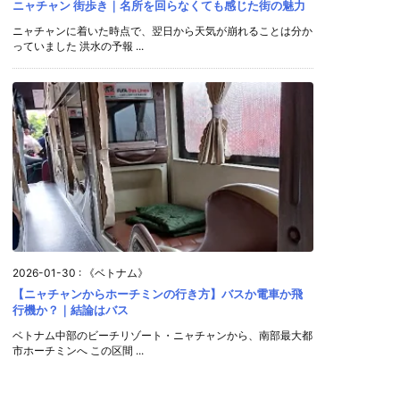
ニャチャン 街歩き｜名所を回らなくても感じた街の魅力
ニャチャンに着いた時点で、翌日から天気が崩れることは分か
っていました 洪水の予報 ...
2026-01-30
:
《ベトナム》
【ニャチャンからホーチミンの行き方】バスか電車か飛
行機か？｜結論はバス
ベトナム中部のビーチリゾート・ニャチャンから、南部最大都
市ホーチミンへ この区間 ...