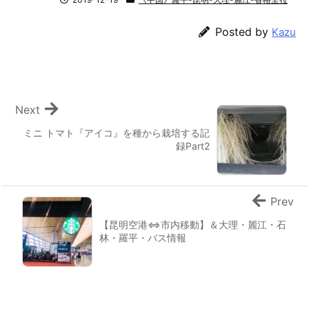
Posted by
Kazu
Next
ミニ トマト『アイコ』を種から栽培する記
録Part2
Prev
【昆明空港⇔市内移動】＆大理・麗江・石
林・羅平・バス情報