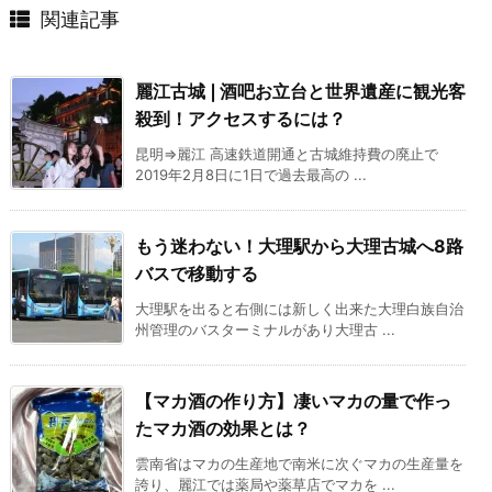
関連記事
麗江古城❘酒吧お立台と世界遺産に観光客
殺到！アクセスするには？
昆明⇒麗江 高速鉄道開通と古城維持費の廃止で
2019年2月8日に1日で過去最高の ...
もう迷わない！大理駅から大理古城へ8路
バスで移動する
大理駅を出ると右側には新しく出来た大理白族自治
州管理のバスターミナルがあり大理古 ...
【マカ酒の作り方】凄いマカの量で作っ
たマカ酒の効果とは？
雲南省はマカの生産地で南米に次ぐマカの生産量を
誇り、麗江では薬局や薬草店でマカを ...