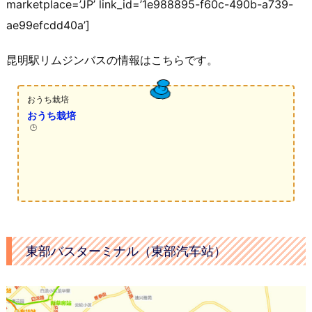
marketplace=’JP’ link_id=’1e988895-f60c-490b-a739-
ae99efcdd40a’]
昆明駅リムジンバスの情報はこちらです。
おうち栽培
おうち栽培
🕒️
東部バスターミナル（東部汽车站）