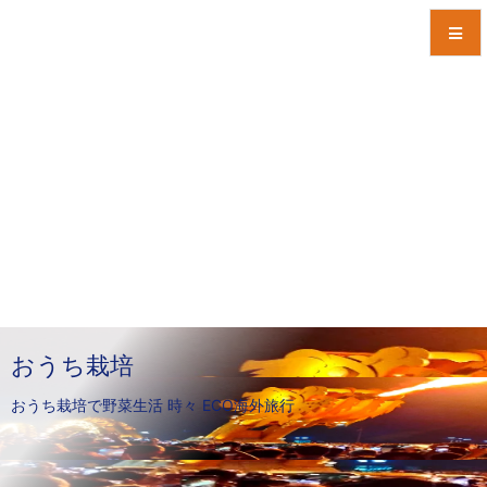
メニュ
サイド
前へ
次へ
検索
おうち栽培
おうち栽培で野菜生活 時々 ECO海外旅行