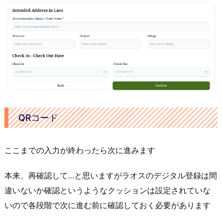
QRコード
ここまでの入力が終わったら次に進みます
本来、再確認して…と思いますがラオスのデジタル登録は間
違いないか確認というようなクッションは設定されていな
いので各段階で次に進む前に確認しておく必要があります