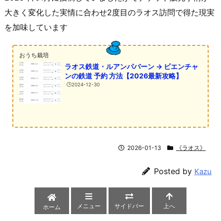
大きく変化した実情に合わせ2度目のラオス訪問で得た現実
を加味しています
おうち栽培
ラオス鉄道・ルアンパバーン → ビエンチャ
ンの鉄道 予約 方法【2026最新攻略】
🕒️2024-12-30
2026-01-13
《ラオス》
Posted by
Kazu
メニュー
サイドバー
上へ
ホーム