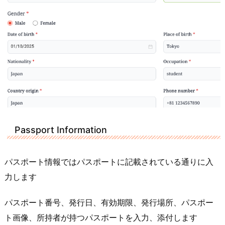
Passport Information
パスポート情報ではパスポートに記載されている通りに入
力します
パスポート番号、発行日、有効期限、発行場所、パスポー
ト画像、所持者が持つパスポートを入力、添付します