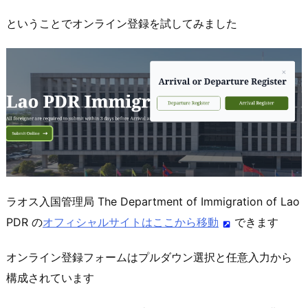
ということでオンライン登録を試してみました
ラオス入国管理局 The Department of Immigration of Lao
PDR の
オフィシャルサイトはここから移動
できます
オンライン登録フォームはプルダウン選択と任意入力から
構成されています