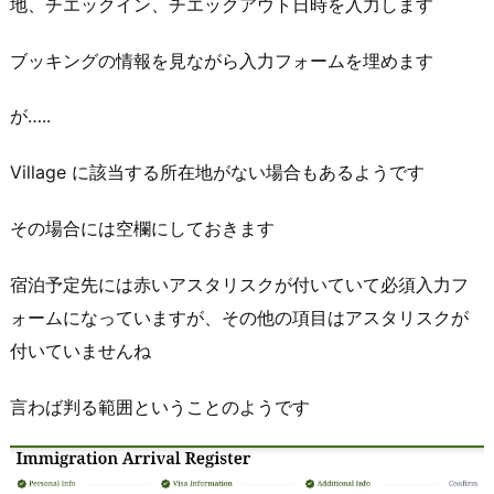
地、チエックイン、チエックアウト日時を入力します
ブッキングの情報を見ながら入力フォームを埋めます
が…..
Village に該当する所在地がない場合もあるようです
その場合には空欄にしておきます
宿泊予定先には赤いアスタリスクが付いていて必須入力フ
ォームになっていますが、その他の項目はアスタリスクが
付いていませんね
言わば判る範囲ということのようです