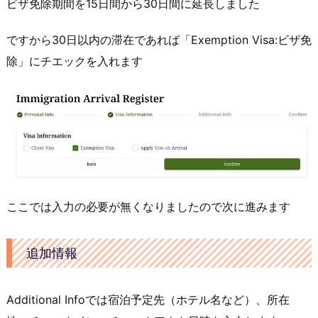
ビザ免除期間を15日間から30日間に延長しました
ですから30日以内の滞在であれば「Exemption Visa:ビザ免
除」にチエックを入れます
ここでは入力の必要が無くなりましたので次に進みます
追加情報
Additional Infoでは宿泊予定先（ホテル名など）、所在