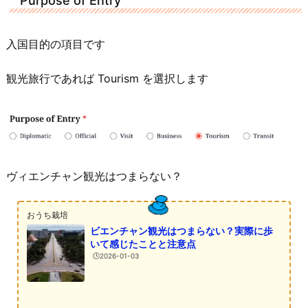
Purpose of Entry
入国目的の項目です
観光旅行であれば Tourism を選択します
ヴィエンチャン観光はつまらない？
おうち栽培
ビエンチャン観光はつまらない？実際に歩
いて感じたことと注意点
🕒️2026-01-03