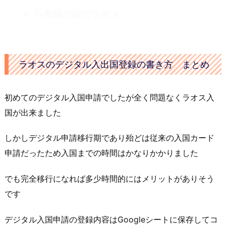
現地で生活していた著者が、魅力あふれる
文と写真で描写する。
☆ 不思議の国のラオス
ラオスのデジタル入出国登録の書き方 まとめ
初めてのデジタル入国申請でしたが全く問題なくラオス入
国が出来ました
しかしデジタル申請移行期であり殆どは従来の入国カード
申請だったため入国までの時間はかなりかかりました
でも完全移行になれば多少時間的にはメリットがありそう
です
デジタル入国申請の登録内容はGoogleシートに保存してコ