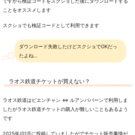
ですから検証コードをスクショした後にダウンロードする
ことをオススメします
スクショでも検証コードとして利用できます
ダウンロード失敗したけどスクショでOKだっ
たよね…
ラオス鉄道チケットが買えない？
ラオス鉄道はビエンチャン ⇔ ルアンパバーンで利用しま
したがラオス鉄道チケットの購入が難しいこともあるよう
です
2025年/01月に投稿していましたがでチケット販売事情が