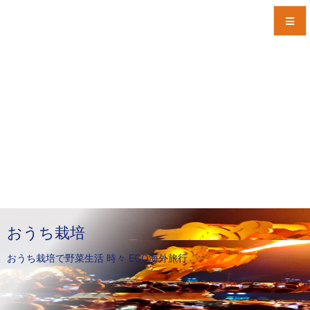
メニュ
サイド
前へ
次へ
検索
おうち栽培
おうち栽培で野菜生活 時々 ECO海外旅行