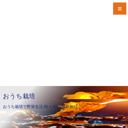
メニュ
サイド
前へ
次へ
検索
おうち栽培
おうち栽培で野菜生活 時々 ECO海外旅行