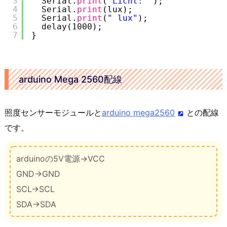
3
Serial.
print
(
"Licht: "
);
4
Serial.
print
(lux);
5
Serial.
print
(
" lux"
);
6
delay(1000);
7
}
arduino Mega 2560配線
照度センサーモジュールと
arduino mega2560
との配線
です。
arduinoの5V電源→VCC
GND→GND
SCL→SCL
SDA→SDA