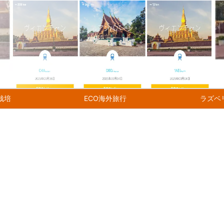
ち栽培
ECO海外旅行
ラズベ