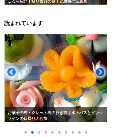
レビュー｜入場料となぜ建てられたのか
る寺院｜ワ
読まれています
お菓子の島・クレット島の行き方｜水上バスとピンク
バンコク水
ラインの日帰りぷち旅
光地まとめ