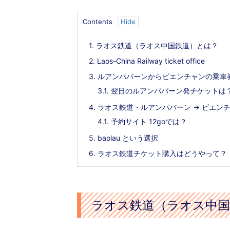
く方法
ことと注意点
Contents
1.
ラオス鉄道（ラオス中国鉄道）とは？
2.
Laos-China Railway ticket office
3.
ルアンパバーンからビエンチャンの乗車
3.1.
翌日のルアンパバーン発チケットは
4.
ラオス鉄道・ルアンパバーン → ビエンチ
4.1.
予約サイト 12goでは？
5.
baolau という選択
6.
ラオス鉄道チケット購入はどうやって？
ック寺（リン・フォック寺）観光
最新版｜ダラット駅の乗車券購入方法
外チャイマット村の異世界寺院を
マット駅 観光列車の乗り方・時刻表
ラオス鉄道（ラオス中国