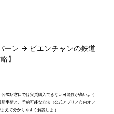
ーン → ビエンチャンの鉄道
攻略】
、公式駅窓口では実質購入できない可能性が高いよう
最新事情と、予約可能な方法（公式アプリ／市内オフ
を踏まえて分かりやすく解説します
に歩いて感じた
【ラオス】タートルアンとは？入場料・行き方・見ど