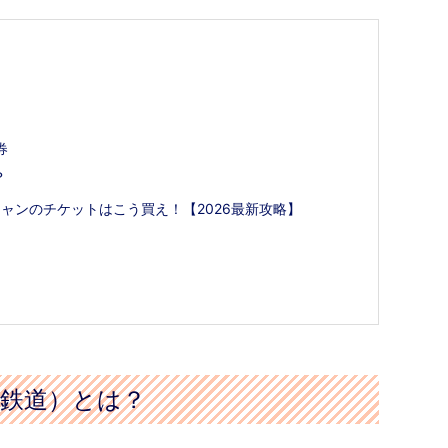
ころを紹介｜祭り当日の様子と服装の注意点
券
？
ャンのチケットはこう買え！【2026最新攻略】
が激変！チャイ
タイのガネーシャとは？｜行き方・なぜピンク？ネズ
ミと置物で願いが叶う？
鉄道）とは？