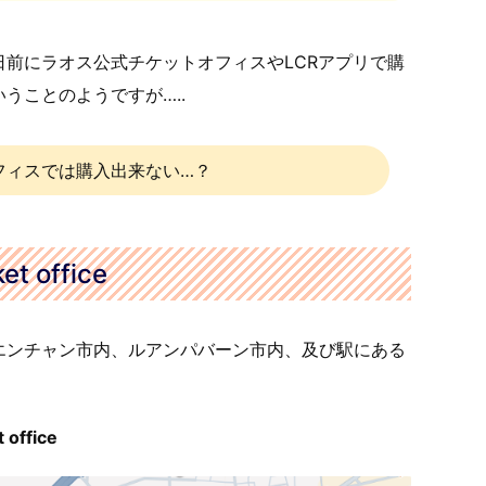
前にラオス公式チケットオフィスやLCRアプリで購
約ということのようですが…..
フィスでは購入出来ない…？
et office
エンチャン市内、ルアンパバーン市内、及び駅にある
office