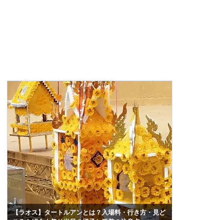
パトゥーサイとは？ビエンチャンの凱旋門を写真つき
観光客は来