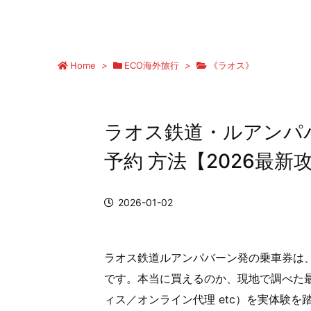
Home
>
ECO海外旅行
>
《ラオス》
ラオス鉄道・ルアンパバ
予約 方法【2026最新
2026-01-02
ラオス鉄道ルアンパバーン発の乗車券は
です。本当に買えるのか、現地で調べた
ィス／オンライン代理 etc）を実体験
クウー洞窟）の行き方｜ツアー不
ビエンチャン観光はつまらない？実際