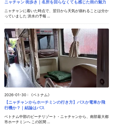
ニャチャン 街歩き｜名所を回らなくても感じた街の魅力
ニャチャンに着いた時点で、翌日から天気が崩れることは分か
っていました 洪水の予報 ...
2026-01-30
:
《ベトナム》
【ニャチャンからホーチミンの行き方】バスか電車か飛
行機か？｜結論はバス
ベトナム中部のビーチリゾート・ニャチャンから、南部最大都
市ホーチミンへ この区間 ...