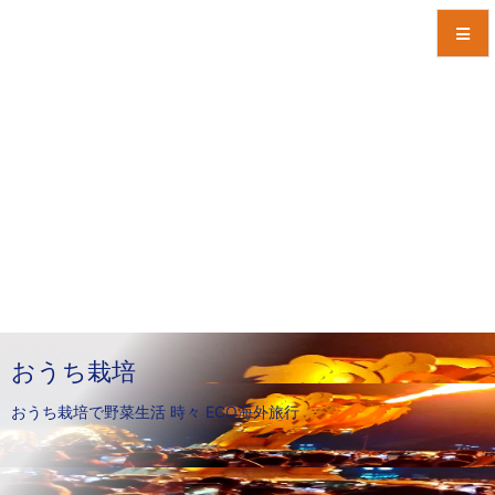
メニュ
サイド
前へ
次へ
検索
おうち栽培
おうち栽培で野菜生活 時々 ECO海外旅行