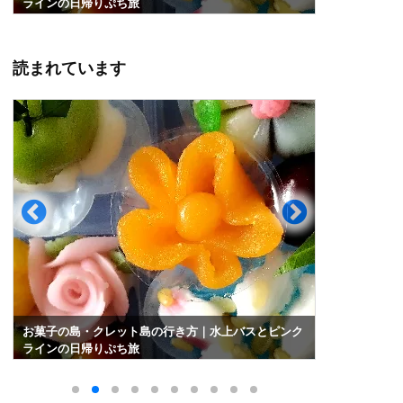
ラインの日帰りぷち旅
光地まとめ
読まれています
お菓子の島・クレット島の行き方｜水上バスとピンク
バンコク水
ラインの日帰りぷち旅
光地まとめ