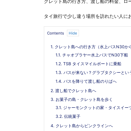
クレット島の行き方、渡し船の料金、ロ
タイ旅行で少し違う場所を訪れたい人に
Contents
1.
クレット島への行き方（水上バスN30か
1.1.
チャオプラヤー水上バスでN30下船
1.2.
TSB タイスマイルボートに乗船
1.3.
バスが来ない？グラブタクシーとい
1.4.
バスを降りて渡し船のりばへ
2.
渡し船でクレット島へ
3.
お菓子の島・クレット島を歩く
3.1.
ジャーモンクットの家・タイスイー
ック寺（リン・フォック寺）観光
最新版｜ダラット駅の乗車券購入方法
外チャイマット村の異世界寺院を
マット駅 観光列車の乗り方・時刻表
3.2.
伝統菓子
4.
クレット島からピンクラインへ