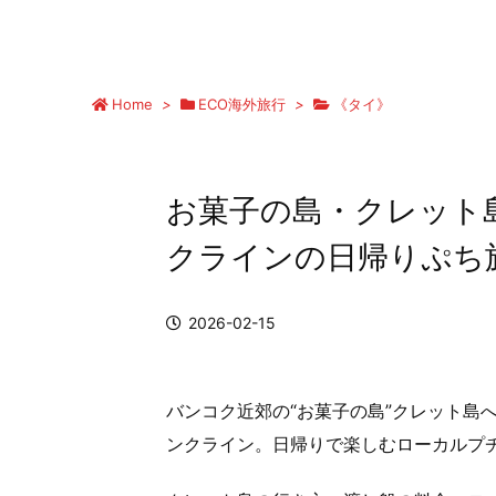
Home
>
ECO海外旅行
>
《タイ》
お菓子の島・クレット
クラインの日帰りぷち
2026-02-15
バンコク近郊の“お菓子の島”クレット島
ンクライン。日帰りで楽しむローカルプ
》スラートターニーからフェリー
タイのsimカードを購入したけど設定