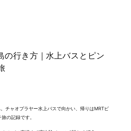
島の行き方｜水上バスとピン
旅
へ。チャオプラヤー水上バスで向かい、帰りはMRTピ
チ旅の記録です。
は？
タイのガネーシャとは？｜行き方・なぜピンク？ネズ