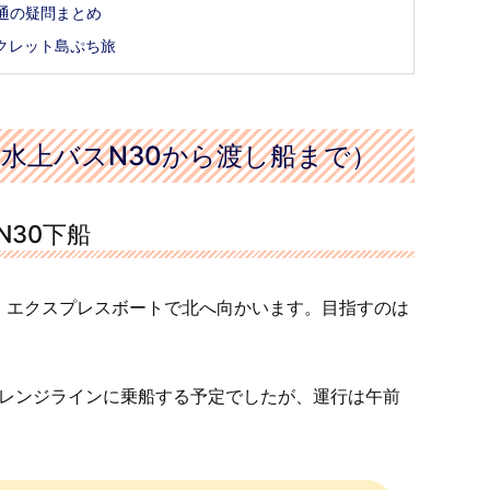
通の疑問まとめ
クレット島ぷち旅
水上バスN30から渡し船まで）
30下船
・エクスプレスボートで北へ向かいます。目指すのは
g からオレンジラインに乗船する予定でしたが、運行は午前