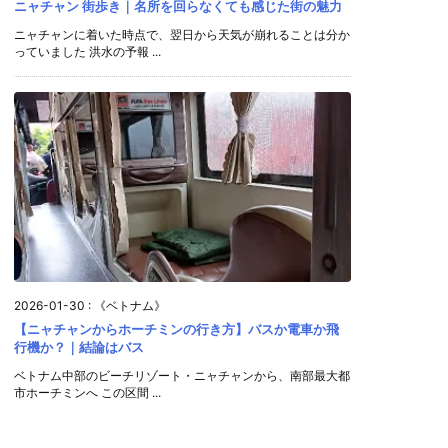
ニャチャン 街歩き｜名所を回らなくても感じた街の魅力
ニャチャンに着いた時点で、翌日から天気が崩れることは分か
っていました 洪水の予報 ...
2026-01-30
:
《ベトナム》
【ニャチャンからホーチミンの行き方】バスか電車か飛
行機か？｜結論はバス
ベトナム中部のビーチリゾート・ニャチャンから、南部最大都
市ホーチミンへ この区間 ...