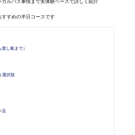
ーカルバス事情まで実体験ベースで詳しく紹介
ミと置物で願いが叶う？
おすすめの半日コースです
ら渡し船まで）
う選択肢
ツ店
が激変！チャイ
タイのガネーシャとは？｜行き方・なぜピンク？ネズ
ミと置物で願いが叶う？