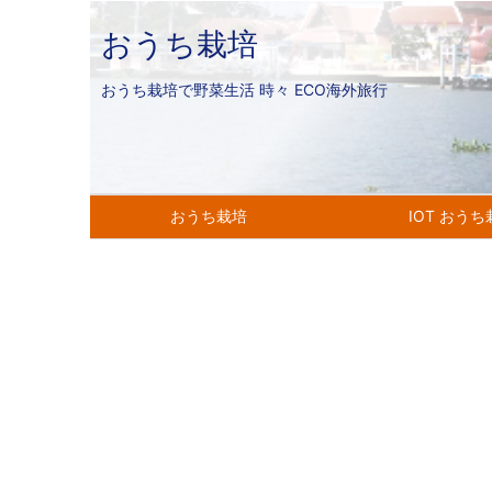
おうち栽培
おうち栽培で野菜生活 時々 ECO海外旅行
おうち栽培
IOT おう