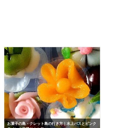
お菓子の島・クレット島の行き方｜水上バスとピンク
バンコク水