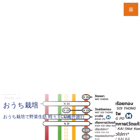
メニュ
サイド
前へ
次へ
検索
おうち栽培
おうち栽培で野菜生活 時々 ECO海外旅行