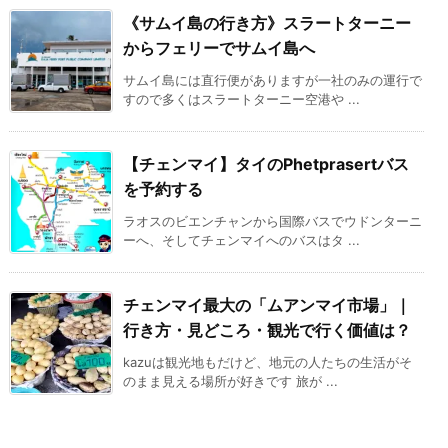
《サムイ島の行き方》スラートターニー
からフェリーでサムイ島へ
サムイ島には直行便がありますが一社のみの運行で
すので多くはスラートターニー空港や ...
【チェンマイ】タイのPhetprasertバス
を予約する
ラオスのビエンチャンから国際バスでウドンターニ
ーへ、そしてチェンマイへのバスはタ ...
チェンマイ最大の「ムアンマイ市場」｜
行き方・見どころ・観光で行く価値は？
kazuは観光地もだけど、地元の人たちの生活がそ
のまま見える場所が好きです 旅が ...