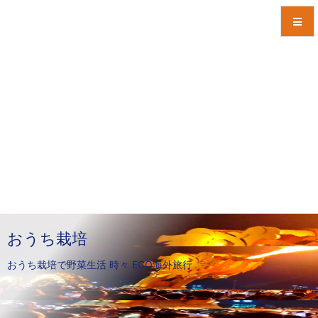
メニュ
サイド
前へ
次へ
検索
おうち栽培
おうち栽培で野菜生活 時々 ECO海外旅行