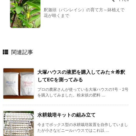
釈迦頭（バンレイシ）の育て方～鉢植えで
花が咲くまで
関連記事
大塚ハウスの液肥を購入してみた☆希釈
してECを測ってみる
プロの農家さんが使っている大塚ハウスの1号・2号
を購入してみました。粉末状の肥料 ...
水耕栽培キットの組み立て
今までボックス型の水耕栽培装置を自作していまし
たが小さなビニールハウスではこれ以 ...