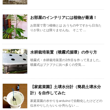
お部屋のインテリアには植物が最適！
お部屋で育つ植物とは おうちの中ですから日当た
りが良いとは限りませんね。 そこで ...
水耕栽培装置（噴霧式循環）の作り方
噴霧式・水耕栽培装置の2作目を作って見ました。
噴霧式はブクブクに比べ多くの空気 ...
【家庭菜園】土壌水分計（簡易土壌水分
計）を自作してみた
家庭菜園の水やりをarduinoで自動化したけどどの
位水やりしたらいいか判らない ...