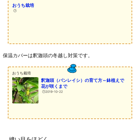
おうち栽培
🕒️
保温カバーは釈迦頭の冬越し対策です。
おうち栽培
釈迦頭（バンレイシ）の育て方～鉢植えで
花が咲くまで
🕒️2019-10-22
縫い目をほどく