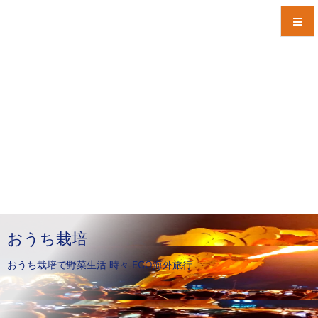
メニュ
サイド
前へ
次へ
検索
おうち栽培
おうち栽培で野菜生活 時々 ECO海外旅行