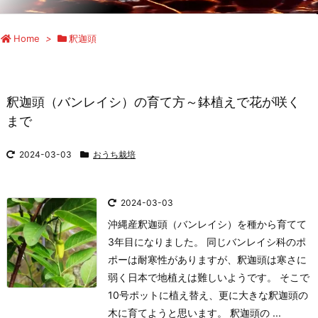
Home
>
釈迦頭
釈迦頭（バンレイシ）の育て方～鉢植えで花が咲く
まで
2024-03-03
おうち栽培
2024-03-03
沖縄産釈迦頭（バンレイシ）を種から育てて
3年目になりました。 同じバンレイシ科のポ
ポーは耐寒性がありますが、釈迦頭は寒さに
弱く日本で地植えは難しいようです。 そこで
10号ポットに植え替え、更に大きな釈迦頭の
木に育てようと思います。 釈迦頭の ...