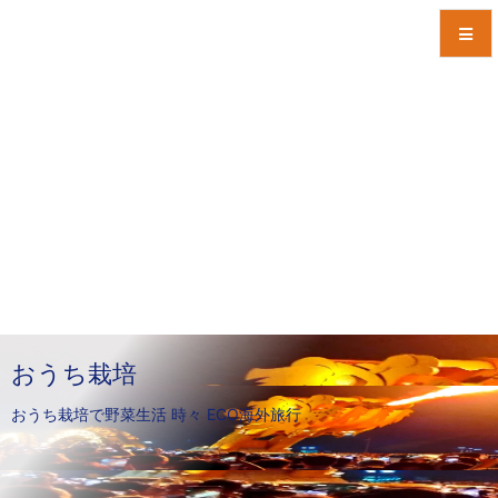
メニュ
サイド
前へ
次へ
検索
おうち栽培
おうち栽培で野菜生活 時々 ECO海外旅行