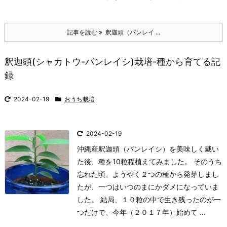
記事を読む
釈迦頭（バンレイ ...
釈迦頭(シャカトウ-バンレイシ)栽培-種から育てる記
録
2024-02-19
おうち栽培
2024-02-19
沖縄産釈迦頭（バンレイシ）を美味しく戴い
た後、種を10粒程植えてみました。 そのうち
忘れた頃、ようやく２つの種から発芽しまし
たが、一つはいつのまにかダメになっていま
した。 結局、１０粒の中で生き残ったのが一
つだけで、今年（２０１７年）始めて ...