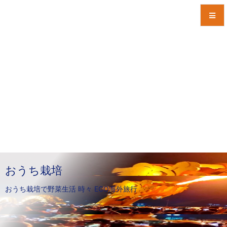
メニュ
サイド
前へ
次へ
検索
おうち栽培
おうち栽培で野菜生活 時々 ECO海外旅行