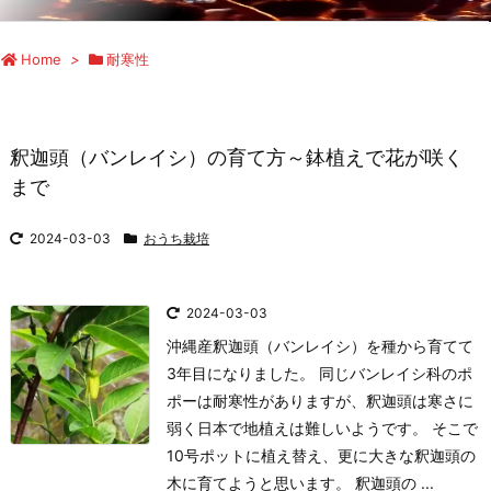
Home
>
耐寒性
釈迦頭（バンレイシ）の育て方～鉢植えで花が咲く
まで
2024-03-03
おうち栽培
2024-03-03
沖縄産釈迦頭（バンレイシ）を種から育てて
3年目になりました。 同じバンレイシ科のポ
ポーは耐寒性がありますが、釈迦頭は寒さに
弱く日本で地植えは難しいようです。 そこで
10号ポットに植え替え、更に大きな釈迦頭の
木に育てようと思います。 釈迦頭の ...