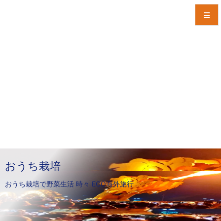
メニュ
サイド
前へ
次へ
検索
おうち栽培
おうち栽培で野菜生活 時々 ECO海外旅行