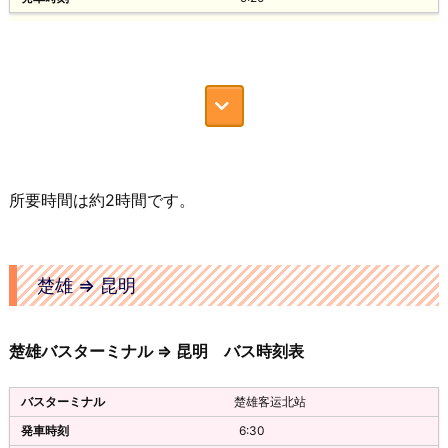
15:00
元谋
直快
16:10
40/36
31元
昆明站长途汽车客运站
約2時間
楚雄
楚雄客运站
15:45
元谋
直快
元谋客运中心站
所要時間は約2時間です。
17:00
40/36
楚雄
31元
11:30
昆明汽车客运南站‎
約2時間
楚雄
楚雄 ⇒ 昆明
元谋客运中心站
楚雄客运站
16:00
楚雄
元谋
普直
12:40
楚雄バスターミナル ⇒ 昆明 バス時刻表
17:40
40元
元谋客运中心站
31元
楚雄客运北站
昆明汽车客运站(南窑)
楚雄
約2時間
6:30
楚雄
13:10