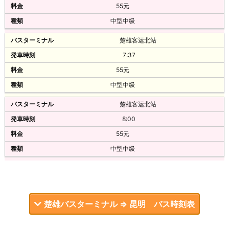
55元
16:00
元谋客运中心站
中型中级
楚雄
60元
楚雄客运北站
13:40
7:37
云南旅游汽车客运站
元谋客运中心站
55元
楚雄
楚雄
中型中级
16:30
14:10
双龙沃尔沃
楚雄客运北站
元谋客运中心站
60元
8:00
楚雄
55元
昆明站长途汽车客运站
14:40
中型中级
楚雄
元谋客运中心站
16:30
楚雄
直快
15:20
40/36
楚雄バスターミナル ⇒ 昆明 バス時刻表
元谋客运中心站
昆明站长途汽车客运站
楚雄