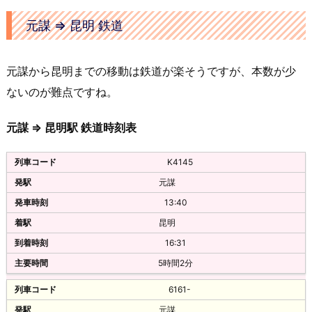
楚雄
55元
元謀 ⇒ 昆明 鉄道
19:30(过路车)
中型中级
双龙沃尔沃
楚雄客运北站
元謀から昆明までの移動は鉄道が楽そうですが、本数が少
60元
10:15
ないのが難点ですね。
55元
中型中级
元謀 ⇒ 昆明駅 鉄道時刻表
楚雄客运北站
K4145
10:30
元謀
55元
13:40
中型中级
昆明
楚雄客运北站
16:31
10:45
5時間2分
55元
6161-
中型中级
元謀