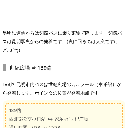
昆明鉄道駅からは51路バスに乗り東駅で降ります。51路バ
スは昆明駅裏からの発着です。(裏に回るのは大変ですけ
ど…(^^;）
世紀広場 ⇒ 189路
189路 昆明市内バスは世紀広場のカルフール（家乐福）か
ら発着します。ポインタの位置が発着地点です。
189路
西北部公交枢纽站 ⇔ 家乐福(世纪广场)
運行時間 6:00 ～ 22:00