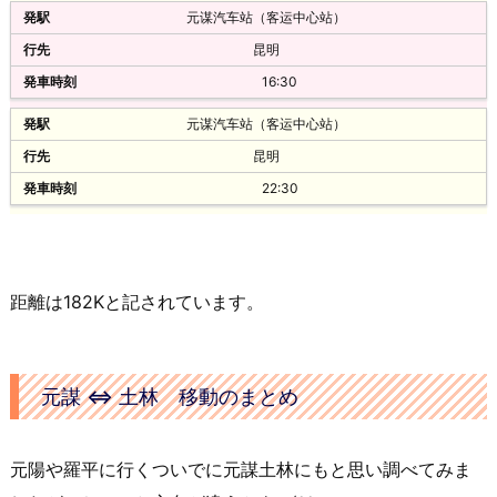
元谋汽车站（客运中心站）
楚雄-昆明
昆明
楚雄客运站
16:30
10:40
元谋汽车站（客运中心站）
58元
昆明
楚雄-昆明
22:30
楚雄客运站
11:20
58元
楚雄-昆明
距離は182Kと記されています。
楚雄客运站
12:00
元謀 ⇔ 土林 移動のまとめ
58元
楚雄-昆明
元陽や羅平に行くついでに元謀土林にもと思い調べてみま