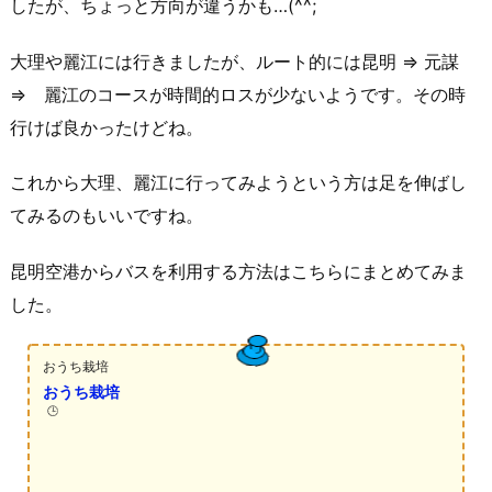
したが、ちょっと方向が違うかも…(^^;
楚雄南客运站
大理や麗江には行きましたが、ルート的には昆明 ⇒ 元謀
7:30
⇒ 麗江のコースが時間的ロスが少ないようです。その時
55元
行けば良かったけどね。
中型高一级
これから大理、麗江に行ってみようという方は足を伸ばし
楚雄南客运站
てみるのもいいですね。
9:30
55元
昆明空港からバスを利用する方法はこちらにまとめてみま
中型中级
した。
楚雄南客运站
11:30
おうち栽培
55元
おうち栽培
🕒️
中型中级
楚雄南客运站