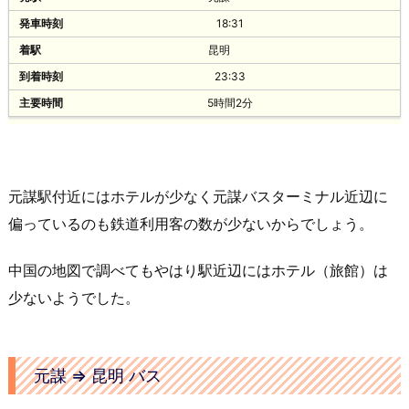
楚雄客运北站
18:31
11:00
昆明
55元
23:33
中型中级
5時間2分
楚雄客运北站
11:15
55元
元謀駅付近にはホテルが少なく元謀バスターミナル近辺に
中型中级
偏っているのも鉄道利用客の数が少ないからでしょう。
楚雄客运北站
11:30
中国の地図で調べてもやはり駅近辺にはホテル（旅館）は
55元
少ないようでした。
中型中级
楚雄客运北站
元謀 ⇒ 昆明 バス
11:45
55元