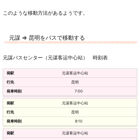
11:00
60元
31元
このような移動方法があるようです。
昆明站长途汽车客运站
約2時間
楚雄
楚雄客运站
12:45
元謀 ⇒ 昆明をバスで移動する
元谋
中巴
11:30
35元
元謀バスセンター（元谋客运中心站） 時刻表
31元
云南旅游汽车客运站
約2時間
元谋客运中心站
楚雄
楚雄客运站
昆明
13:00
元谋
7:00
双龙沃尔沃
12:20
60元
元谋客运中心站
31元
昆明
昆明汽车客运南站‎
約2時間
8:10
楚雄
楚雄客运站
13:30
元谋客运中心站
元谋