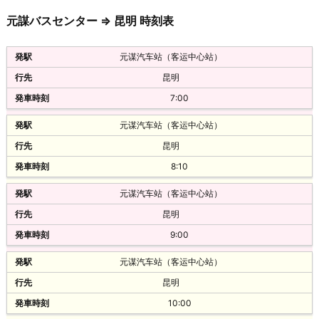
中型中级
元謀バスセンター ⇒ 昆明 時刻表
楚雄客运北站
元谋汽车站（客运中心站）
12:00
昆明
55元
7:00
中型高一级
元谋汽车站（客运中心站）
楚雄客运北站
昆明
12:15
8:10
55元
元谋汽车站（客运中心站）
中型中级
昆明
9:00
元谋汽车站（客运中心站）
楚雄客运站
昆明
9:20
10:00
58元