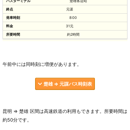
楚雄客运站
昆明汽车客运站(南窑)
元谋
楚雄
8:00
9:30
31元
約2時間
60元
云南旅游汽车客运站
楚雄
午前中には同時刻に増便があります。
09:30(正班)
双龙沃尔沃
60元
楚雄 ⇒ 元謀バス時刻表
昆明站长途汽车客运站
楚雄
楚雄客运站
9:40
昆明 ⇒ 楚雄 区間は高速鉄道の利用もできます。所要時間は
元谋客运站
直快
約50分です。
8:30
40/36