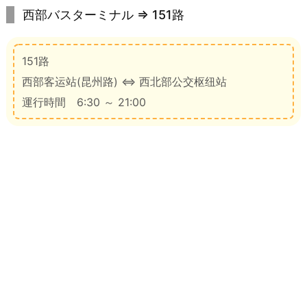
西部バスターミナル ⇒ 151路
151路
西部客运站(昆州路) ⇔ 西北部公交枢纽站
運行時間 6:30 ～ 21:00