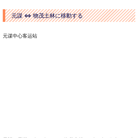
31元
昆明站长途汽车客运站
約2時間
元謀 ⇔ 物茂土林に移動する
楚雄
楚雄客运站
10:15
元谋客运站
元谋中心客运站
直快
8:30
40/36
31元
云南旅游汽车客运站
約2時間
楚雄
楚雄客运站
10:30
元谋
双龙沃尔沃
9:00
60元
31元
昆明站长途汽车客运站
約2時間
楚雄
楚雄客运站
10:50
元谋
直快
9:30