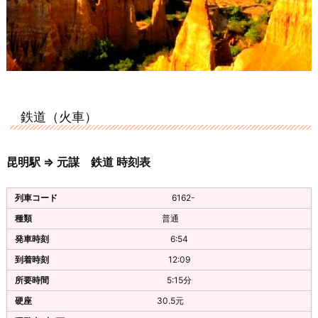
鉄道（火車）
昆明駅 ⇒ 元謀 鉄道 時刻表
6162-
普通
6:54
12:09
5:15分
30.5元