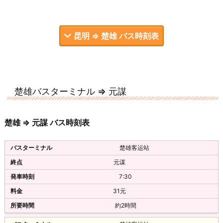
昆明 ⇒ 楚雄 バス時刻表
昆明汽车客运站(南窑)
楚雄バスターミナル ⇒ 元謀
楚雄
8:30
楚雄 ⇒ 元謀 バス時刻表
60元
楚雄客运站
昆明站长途汽车客运站
元谋
楚雄
7:30
9:05
31元
直快
約2時間
40/36