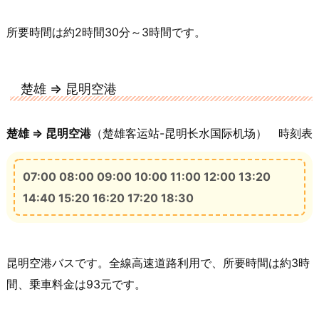
楚雄
15:50
17:30
楚雄客运北站
所要時間は約2時間30分～3時間です。
直快
元谋客运中心站
8:15
40/36
楚雄
55元
16:30
中型中级
楚雄 ⇒ 昆明空港
昆明汽车客运南站‎
楚雄
楚雄客运北站
18:00
楚雄 ⇒ 昆明空港
（楚雄客运站-昆明长水国际机场） 時刻表
9:30
普直
55元
40元
中型中级
07:00 08:00 09:00 10:00 11:00 12:00 13:20
14:40 15:20 16:20 17:20 18:30
昆明汽车客运站(南窑)
楚雄客运北站
楚雄
9:45
18:00
55元
昆明空港バスです。全線高速道路利用で、所要時間は約3時
中型中级
60元
間、乗車料金は93元です。
楚雄客运北站
云南旅游汽车客运站
10:00