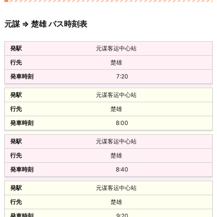
元谋
直快
14:40
40/36
元謀 ⇒ 楚雄 バス時刻表
31元
云南旅游汽车客运站
約2時間
元谋客运中心站
楚雄
楚雄
楚雄客运站
14:30
7:20
元谋
双龙沃尔沃
15:00
元谋客运中心站
60元
31元
楚雄
昆明汽车客运南站‎
約2時間
8:00
楚雄
楚雄客运站
元谋客运中心站
14:40
元谋
楚雄
普直
15:40
8:40
40元
31元
元谋客运中心站
昆明站长途汽车客运站
約2時間
楚雄
楚雄
楚雄客运站
9:20