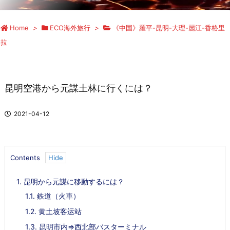
Home
>
ECO海外旅行
>
《中国》羅平-昆明-大理-麗江-香格里
拉
昆明空港から元謀土林に行くには？
2021-04-12
Contents
1.
昆明から元謀に移動するには？
1.1.
鉄道（火車）
1.2.
黄土坡客运站
1.3.
昆明市内⇒西北部バスターミナル