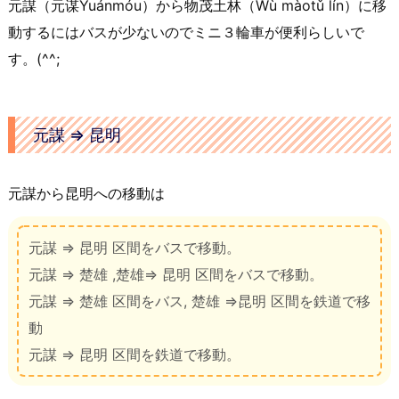
元謀（元谋Yuánmóu）から物茂土林（Wù màotǔ lín）に移
40/36
31元
動するにはバスが少ないのでミニ３輪車が便利らしいで
昆明站长途汽车客运站
約2時間
す。(^^;
楚雄
楚雄客运站
11:25
元谋
直快
元謀 ⇒ 昆明
10:00
40/36
31元
昆明站长途汽车客运站
約2時間
元謀から昆明への移動は
楚雄
楚雄客运站
12:00
元谋客运站
元謀 ⇒ 昆明 区間をバスで移動。
直快
10:30
元謀 ⇒ 楚雄 ,楚雄⇒ 昆明 区間をバスで移動。
40/36
31元
元謀 ⇒ 楚雄 区間をバス, 楚雄 ⇒昆明 区間を鉄道で移
昆明汽车客运站(南窑)
約2時間
動
楚雄
元謀 ⇒ 昆明 区間を鉄道で移動。
楚雄客运站
12:00
元谋