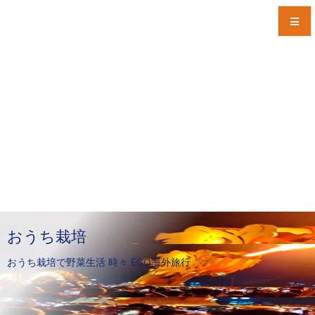
メニュ
サイド
前へ
次へ
検索
おうち栽培
おうち栽培で野菜生活 時々 ECO海外旅行