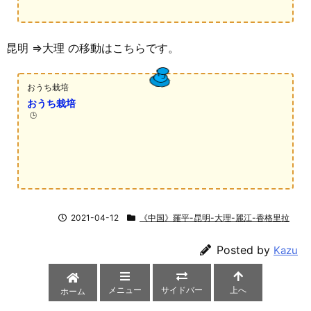
12:30
55元
中型中级
昆明 ⇒大理 の移動はこちらです。
おうち栽培
おうち栽培
🕒️
2021-04-12
《中国》羅平-昆明-大理-麗江-香格里拉
Posted by
Kazu
メニュー
サイドバー
上へ
ホーム