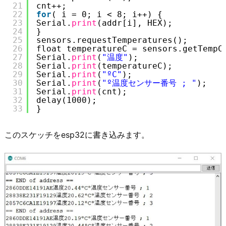
21
cnt++;
22
for
( i = 0; i < 8; i++) {
23
Serial.
print
(addr[i], HEX);
24
}
25
sensors.requestTemperatures();
26
float temperatureC = sensors.getTempC
27
Serial.
print
(
"温度"
);
28
Serial.
print
(temperatureC);
29
Serial.
print
(
"ºC"
);
30
Serial.
print
(
"º温度センサー番号 ; "
);
31
Serial.
print
(cnt);
32
delay(1000);
33
}
このスケッチをesp32に書き込みます。