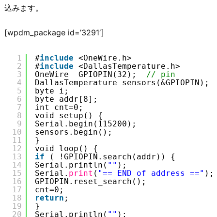
込みます。
[wpdm_package id=’3291′]
1
#
include
<OneWire.h>
2
#
include
<DallasTemperature.h>
3
OneWire  GPIOPIN(32);  
// pin
4
DallasTemperature sensors(&GPIOPIN);
5
byte i;
6
byte addr[8];
7
int cnt=0;
8
void setup() {
9
Serial.begin(115200);
10
sensors.begin();
11
}
12
void loop() {
13
if
( !GPIOPIN.search(addr)) {
14
Serial.println(
""
);
15
Serial.
print
(
"== END of address =="
);
16
GPIOPIN.reset_search();
17
cnt=0;
18
return
;
19
}
20
Serial.println(
""
);