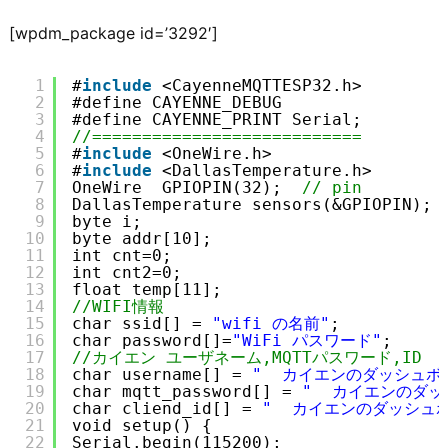
[wpdm_package id=’3292′]
1
#
include
<CayenneMQTTESP32.h>
2
#define CAYENNE_DEBUG
3
#define CAYENNE_PRINT Serial;
4
//===========================
5
#
include
<OneWire.h>
6
#
include
<DallasTemperature.h>
7
OneWire  GPIOPIN(32);  
// pin
8
DallasTemperature sensors(&GPIOPIN);
9
byte i;
10
byte addr[10];
11
int cnt=0;
12
int cnt2=0;
13
float temp[11];
14
//WIFI情報
15
char ssid[] = 
"wifi の名前"
;
16
char password[]=
"WiFi パスワード"
;
17
//カイエン ユーザネーム,MQTTパスワード,ID
18
char username[] = 
"  カイエンのダッシュボ
19
char mqtt_password[] = 
"  カイエンのダッ
20
char cliend_id[] = 
"  カイエンのダッシュ
21
void setup() {
22
Serial.begin(115200);