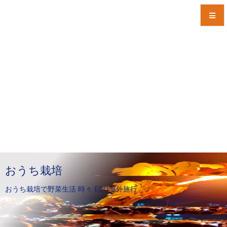
メニュ
サイド
前へ
次へ
検索
おうち栽培
おうち栽培で野菜生活 時々 ECO海外旅行