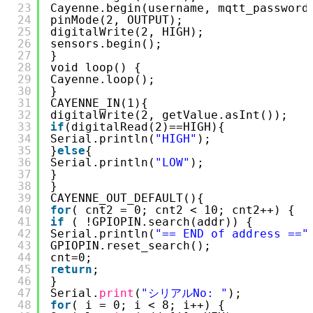
23
Cayenne.begin(username, mqtt_password
24
pinMode(2, OUTPUT);
25
digitalWrite(2, HIGH);
26
sensors.begin();
27
}
28
void loop() {
29
Cayenne.loop();
30
}
31
CAYENNE_IN(1){
32
digitalWrite(2, getValue.asInt());
33
if
(digitalRead(2)==HIGH){
34
Serial.println(
"HIGH"
);
35
}
else
{
36
Serial.println(
"LOW"
);
37
}
38
}
39
CAYENNE_OUT_DEFAULT(){
40
for
( cnt2 = 0; cnt2 < 10; cnt2++) {
41
if
( !GPIOPIN.search(addr)) {
42
Serial.println(
"== END of address =="
43
GPIOPIN.reset_search();
44
cnt=0;
45
return
;
46
}
47
Serial.
print
(
"シリアルNo: "
);
48
for
( i = 0; i < 8; i++) {