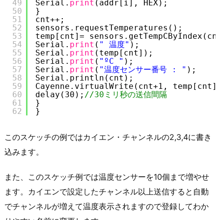
49
Serial.
print
(addr[i], HEX);
50
}
51
cnt++;
52
sensors.requestTemperatures();
53
temp[cnt]= sensors.getTempCByIndex(cn
54
Serial.
print
(
" 温度"
);
55
Serial.
print
(temp[cnt]);
56
Serial.
print
(
"ºC "
);
57
Serial.
print
(
"温度センサー番号 : "
);
58
Serial.println(cnt);
59
Cayenne.virtualWrite(cnt+1, temp[cnt]
60
delay(30);
//30ミリ秒の送信間隔
61
}
62
}
このスケッチの例ではカイエン・チャンネルの2,3,4に書き
込みます。
また、このスケッチ例では温度センサーを10個まで増やせ
ます。カイエンで設定したチャンネル以上送信すると自動
でチャンネルが増えて温度表示されますので登録してわか