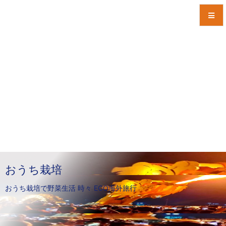
メニュ
サイド
前へ
次へ
検索
おうち栽培
おうち栽培で野菜生活 時々 ECO海外旅行