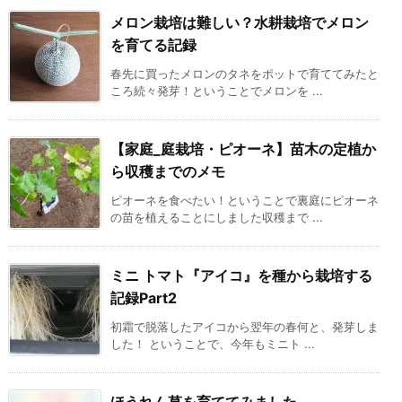
メロン栽培は難しい？水耕栽培でメロン
を育てる記録
春先に買ったメロンのタネをポットで育ててみたと
ころ続々発芽！ということでメロンを ...
【家庭_庭栽培・ピオーネ】苗木の定植か
ら収穫までのメモ
ピオーネを食べたい！ということで裏庭にピオーネ
の苗を植えることにしました収穫まで ...
ミニ トマト『アイコ』を種から栽培する
記録Part2
初霜で脱落したアイコから翌年の春何と、発芽しま
した！ ということで、今年もミニト ...
ほうれん草を育ててみました