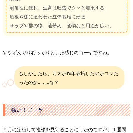
耐暑性に優れ、生育は旺盛で次々と着果する。
垣根や棚に這わせた立体栽培に最適。
サラダや酢の物、油炒め、煮物など用途が広い。
ややずんぐりむっくりとした感じのゴーヤですね。
もしかしたら、カズが昨年栽培したのがコレだ
ったのか………な？
強い！ゴーヤ
５月に定植して推移を見守ることにしたのですが、１週間