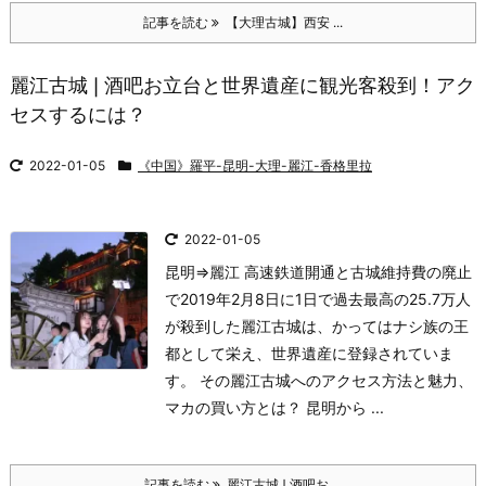
記事を読む
【大理古城】西安 ...
麗江古城❘酒吧お立台と世界遺産に観光客殺到！アク
セスするには？
2022-01-05
《中国》羅平-昆明-大理-麗江-香格里拉
2022-01-05
昆明⇒麗江 高速鉄道開通と古城維持費の廃止
で2019年2月8日に1日で過去最高の25.7万人
が殺到した麗江古城は、かってはナシ族の王
都として栄え、世界遺産に登録されていま
す。 その麗江古城へのアクセス方法と魅力、
マカの買い方とは？ 昆明から ...
記事を読む
麗江古城❘酒吧お ...