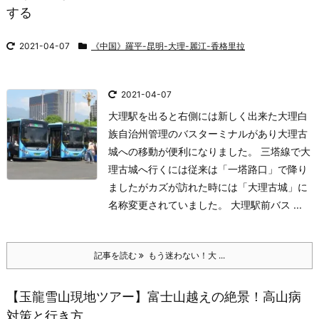
する
2021-04-07
《中国》羅平-昆明-大理-麗江-香格里拉
2021-04-07
大理駅を出ると右側には新しく出来た大理白
族自治州管理のバスターミナルがあり大理古
城への移動が便利になりました。 三塔線で大
理古城へ行くには従来は「一塔路口」で降り
ましたがカズが訪れた時には「大理古城」に
名称変更されていました。 大理駅前バス ...
記事を読む
もう迷わない！大 ...
【玉龍雪山現地ツアー】富士山越えの絶景！高山病
対策と行き方