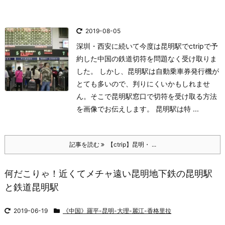
2019-08-05
深圳・西安に続いて今度は昆明駅でctripで予
約した中国の鉄道切符を問題なく受け取りま
した。 しかし、昆明駅は自動乗車券発行機が
とても多いので、判りにくいかもしれませ
ん。そこで昆明駅窓口で切符を受け取る方法
を画像でお伝えします。 昆明駅は特 ...
記事を読む
【ctrip】昆明・ ...
何だこりゃ！近くてメチャ遠い昆明地下鉄の昆明駅
と鉄道昆明駅
2019-06-19
《中国》羅平-昆明-大理-麗江-香格里拉