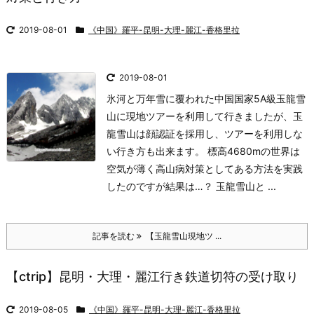
2019-08-01
《中国》羅平-昆明-大理-麗江-香格里拉
2019-08-01
氷河と万年雪に覆われた中国国家5A級玉龍雪
山に現地ツアーを利用して行きましたが、玉
龍雪山は顔認証を採用し、ツアーを利用しな
い行き方も出来ます。 標高4680mの世界は
空気が薄く高山病対策としてある方法を実践
したのですが結果は…？ 玉龍雪山と ...
記事を読む
【玉龍雪山現地ツ ...
【ctrip】昆明・大理・麗江行き鉄道切符の受け取り
2019-08-05
《中国》羅平-昆明-大理-麗江-香格里拉