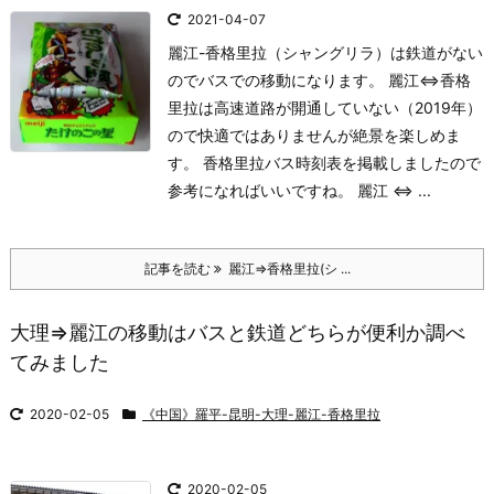
2021-04-07
麗江-香格里拉（シャングリラ）は鉄道がない
のでバスでの移動になります。 麗江⇔香格
里拉は高速道路が開通していない（2019年）
ので快適ではありませんが絶景を楽しめま
す。 香格里拉バス時刻表を掲載しましたので
参考になればいいですね。 麗江 ⇔ ...
記事を読む
麗江⇒香格里拉(シ ...
大理⇒麗江の移動はバスと鉄道どちらが便利か調べ
てみました
2020-02-05
《中国》羅平-昆明-大理-麗江-香格里拉
2020-02-05