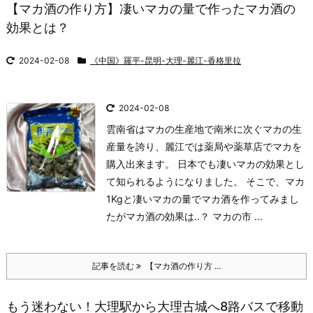
【マカ酒の作り方】凄いマカの量で作ったマカ酒の
効果とは？
2024-02-08
《中国》羅平-昆明-大理-麗江-香格里拉
2024-02-08
雲南省はマカの生産地で南米に次ぐマカの生
産量を誇り、麗江では薬局や薬草店でマカを
購入出来ます。 日本でも凄いマカの効果とし
て知られるようになりました。 そこで、マカ
1Kgと凄いマカの量でマカ酒を作ってみまし
たがマカ酒の効果は..？ マカの市 ...
記事を読む
【マカ酒の作り方 ...
もう迷わない！大理駅から大理古城へ8路バスで移動