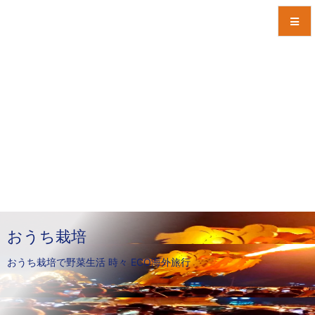
メニュ
サイド
前へ
次へ
検索
おうち栽培
おうち栽培で野菜生活 時々 ECO海外旅行