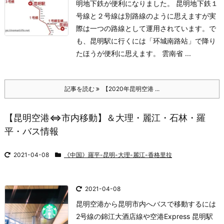
明地下鉄が便利になりました。 昆明地下鉄１
号線と２号線は別路線のように思えますが実
際は一つの路線として運用されています。で
も、昆明駅に行くには「环城南路站」で降り
たほうが便利に思えます。 雲南省 ...
記事を読む
【2020年昆明空港 ...
【昆明空港⇔市内移動】＆大理・麗江・石林・羅
平・バス情報
2021-04-08
《中国》羅平-昆明-大理-麗江-香格里拉
2021-04-08
昆明空港から昆明市内へバスで移動するには
2号線の錦江大酒店線や空港Express 昆明駅