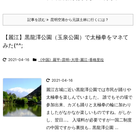
記事を読む
昆明空港から元謀土林に行くには？
【麗江】黒龍澤公園（玉泉公園）で太極拳をマネて
みた(^^;
2021-04-16
《中国》羅平-昆明-大理-麗江-香格里拉
2021-04-16
麗江古城に近い黒龍澤公園では市民が踊りや
太極拳を楽しんでいました。 誰でもその場で
参加出来、カズも踊りと太極拳の輪に加わり
ましたがなかなか楽しいものですね。がしか
し、翌日…。 入場料が必要ですが一国二制度
の中国ですから裏技も.. 黒龍澤公園 ...