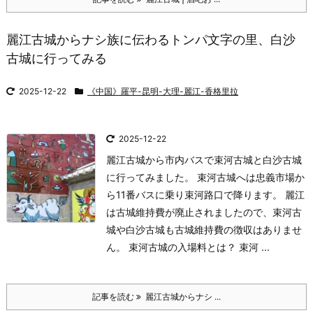
麗江古城からナシ族に伝わるトンパ文字の里、白沙
古城に行ってみる
2025-12-22
《中国》羅平-昆明-大理-麗江-香格里拉
2025-12-22
麗江古城から市内バスで束河古城と白沙古城
に行ってみました。 束河古城へは忠義市場か
ら11番バスに乗り束河路口で降ります。 麗江
は古城維持費が廃止されましたので、束河古
城や白沙古城も古城維持費の徴収はありませ
ん。 束河古城の入場料とは？ 束河 ...
記事を読む
麗江古城からナシ ...