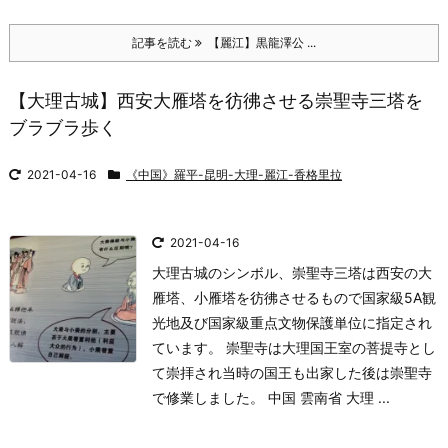
記事を読む
【麗江】黒龍澤公 ...
【大理古城】西安大雁塔を彷彿させる崇聖寺三塔を
ブラブラ歩く
2021-04-16
《中国》羅平-昆明-大理-麗江-香格里拉
2021-04-16
大理古城のシンボル、崇聖寺三塔は西安の大
雁塔、小雁塔を彷彿させるもので国家級5A観
光地及び国家級重点文物保護単位に指定され
ています。 崇聖寺は大理国王室の菩提寺とし
て崇拝され当時の国王も出家した後は崇聖寺
で修業しました。 中国 雲南省 大理 ...