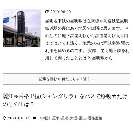
2019-06-19
昆明地下鉄の昆明駅は在来線や高速鉄道昆明
鉄道駅の裏にあり地図では隣に思えます。 そ
れなのに地下鉄昆明駅から鉄道昆明駅入り口
まではとても遠く、地元の人は环城南路 駅の
利用を勧めるのです。 実際、昆明地下鉄を利
用して判ったこととは？ 昆明駅から ...
記事を読む
何だこりゃ！近く ...
麗江⇒香格里拉(シャングリラ）をバスで移動☆たけ
のこの里は？
2021-04-07
《中国》羅平-昆明-大理-麗江-香格里拉