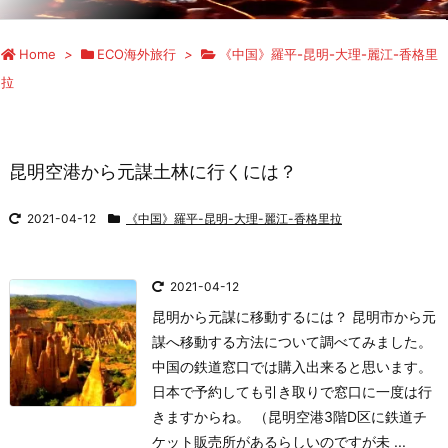
Home
>
ECO海外旅行
>
《中国》羅平-昆明-大理-麗江-香格里
拉
昆明空港から元謀土林に行くには？
2021-04-12
《中国》羅平-昆明-大理-麗江-香格里拉
2021-04-12
昆明から元謀に移動するには？ 昆明市から元
謀へ移動する方法について調べてみました。
中国の鉄道窓口では購入出来ると思います。
日本で予約しても引き取りで窓口に一度は行
きますからね。 （昆明空港3階D区に鉄道チ
ケット販売所があるらしいのですが未 ...