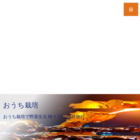
メニュ
サイド
前へ
次へ
検索
おうち栽培
おうち栽培で野菜生活 時々 ECO海外旅行