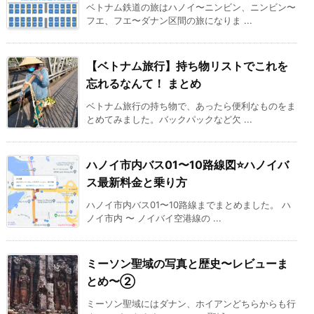
ベトナム鉄道の旅はハノイ〜ニンビン、ニンビン〜
フエ、フエ〜ダナン区間の旅になりま ...
【ベトナム旅行】持ち物リストでこれを
忘れるなんて！ まとめ
ベトナム旅行の持ち物で、あったら便利なものをま
とめてみました。バックパックなど欠 ...
ハノイ市内バス01〜10路線図⭐ハノイバ
ス最新料金と乗り方
ハノイ市内バス01〜10路線までまとめました。 ハ
ノイ市内 〜 ノイバイ空港線の ...
ミーソン聖域の写真と歴史〜レビューま
とめ〜②
ミーソン聖域にはダナン、ホイアンどちらからも行